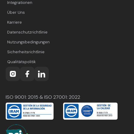
Integrationen
Über Uns
Karriere
Datenschutzrichtlinie
Nutzungsbedingungen
Sicherheitsrichtlinie
Qualitätspolitik
ISO 9001: 2015 & ISO 27001: 2022