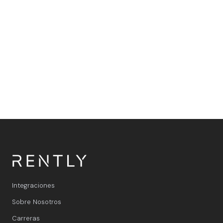
Lleva tu negocio de alquiler
al siguiente nivel
Solicita una demo y descubre cómo automatizar la
atención al cliente y las reservas con IA totalmente
integrada con WhatsApp y Rently.
Integraciones
Sobre Nosotros
Carreras