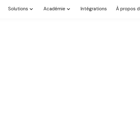
Solutions
Académie
Intégrations
À propos d
é
trôle d'accès de niveau
e IP, par appareil et par rôle,
é avec l'authentification à