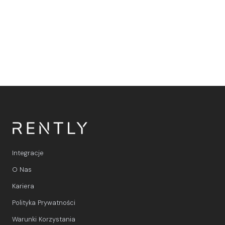
obsługę klienta i rezerwacje dzięki sztucznej inteligencji
w pełni zintegrowanej z WhatsApp i Rently.
Integracje
O Nas
Kariera
Polityka Prywatności
Warunki Korzystania