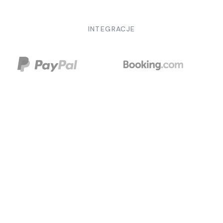
INTEGRACJE
Przenieś swój biznes na wyższy
poziom
Nasz system zarządzania wynajmem został
zaprojektowany tak, aby płynnie obsługiwać każdy
aspekt Twojej działalności. Ulepsz swoją platformę o
opcjonalne dodatki, które przyspieszą rozwój Twojej
firmy i przeniosą Twoje wewnętrzne zarządzanie na
wyższy poziom.