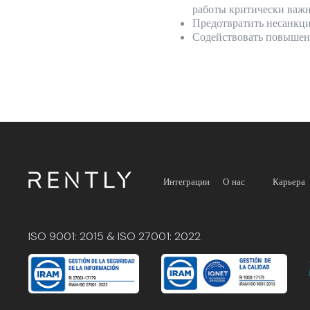
работы критически важ
Предотвратить несанкц
Содействовать повышен
Интеграции
О нас
Карьера
ISO 9001: 2015 & ISO 27001: 2022