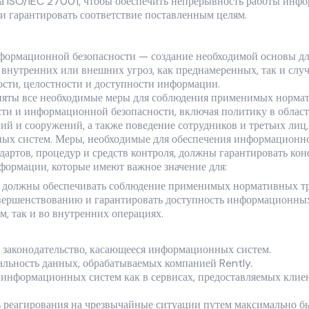
а ISO/IEC 27001, чтобы обеспечить непрерывность работы инф
и гарантировать соответствие поставленным целям.
формационной безопасности — создание необходимой основы д
внутренних или внешних угроз, как преднамеренных, так и случ
сти, целостности и доступности информации.
няты все необходимые меры для соблюдения применимых нормат
сти и информационной безопасности, включая политику в обла
ний и сооружений, а также поведение сотрудников и третьих лиц,
ых систем. Меры, необходимые для обеспечения информационно
артов, процедур и средств контроля, должны гарантировать ко
формации, которые имеют важное значение для:
я должны обеспечивать соблюдение применимых нормативных тр
вершенствованию и гарантировать доступность информационных
м, так и во внутренних операциях.
законодательство, касающееся информационных систем.
льность данных, обрабатываемых компанией Rently.
 информационных систем как в сервисах, предоставляемых клиен
 реагирования на чрезвычайные ситуации путем максимально б