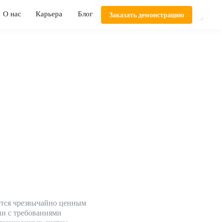
О нас
Карьера
Блог
Заказать демонстрацию
яется чрезвычайно ценным
ии с требованиями