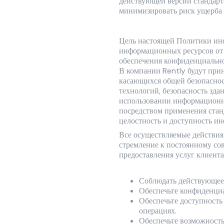
действующей версии стандарт
минимизировать риск ущерба 
Цель настоящей Политики ин
информационных ресурсов от 
обеспечения конфиденциально
В компании Rently будут при
касающихся общей безопасно
технологий, безопасность зда
использовании информационн
посредством применения станд
целостность и доступность ин
Все осуществляемые действи
стремление к постоянному со
предоставления услуг клиента
Соблюдать действующее 
Обеспечьте конфиденциа
Обеспечьте доступность
операциях.
Обеспечьте возможность