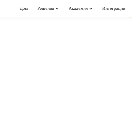
Дом
Решения
Академия
Интеграции
О НАС
месте мы создаём
рясающие проду