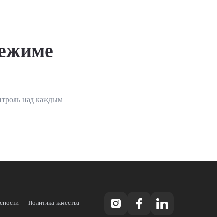
режиме
нтроль над каждым
асности
Политика качества