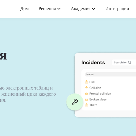
Дом
Решения
Академия
Интеграции
я
ью электронных таблиц и
сь жизненный цикл каждого
ия.